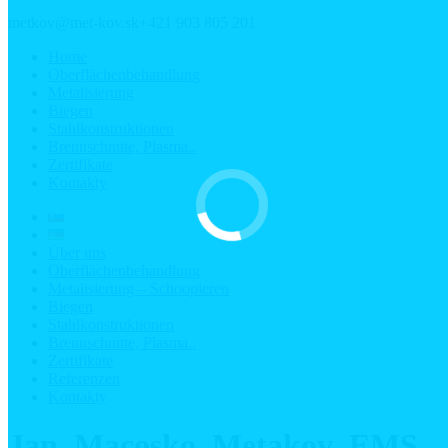
metkov@met-kov.sk
+421 903 805 201
Home
Oberflächenbehandlung
Metalisierung
Biegen
Stahlkonstruktionen
Brennschnitte, Plasma..
Zertifikate
Kontakty
Über uns
Oberflächenbehandlung
Metalisierung – Schoopieren
Biegen
Stahlkonstruktionen
Brennschnitte, Plasma..
Zertifikate
Referenzen
Kontakty
Jan_Macosko_Metakov_EMS