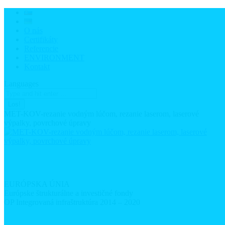
Zum
Inhalt
springen
O nás
Certifikáty
Referencie
ENVIRONMENT
Kontakt
Languages
Search:
Facebook
MET-KOV-rezanie vodným lúčom, rezanie laserom, laserové
page
výpalky, povrchové úpravy
opens
in
new
window
EURÓPSKA ÚNIA
Európske štrukturálne a investičné fondy
OP Integrovaná infraštruktúra 2014 – 2020