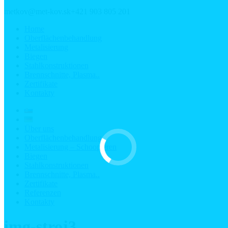
metkov@met-kov.sk
+421 903 805 201
Home
Oberflächenbehandlung
Metalisierung
Biegen
Stahlkonstruktionen
Brennschnitte, Plasma..
Zertifikate
Kontakty
Über uns
Oberflächenbehandlung
Metalisierung – Schoopieren
Biegen
Stahlkonstruktionen
Brennschnitte, Plasma..
Zertifikate
Referenzen
Kontakty
img-stroj3