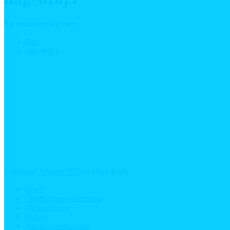
Sie befinden sich hier:
Start
img-stroj3
Copyright
Allweb 2017
© MET-KOV
Home
Oberflächenbehandlung
Metalisierung
Biegen
Stahlkonstruktionen